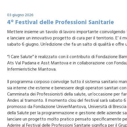
03 giugno 2026
4° Festival delle Professioni Sanitarie
Mettere insieme un tavolo di lavoro importante coinvolgendo tutt
e lanciare un innovativo progetto di cura per il territorio. E’ i
sabato 6 giugno. Un’edizione che fa un salto di qualità e offre u
“I Care Salute” è realizzato con il contributo di Fondazione
Ats Val Padana e Asst Mantova e in collaborazione con Fondaz
Infermieristiche Mantova.
Il programma corposo coinvolge tutto il sistema sanitario mantov
sia interne che esterne e benessere degli operatori sanitari con
Camminata dei Professionisti della salute, un’occasione per far
Andes al tramonto. Il momento clou del festival sarà sabato 6 a
promosso da Fondazione UniverMantova, Università di Brescia e U
della Salute per la programmazione e gestione delle aziende sa
lanciare un progetto molto pratico pensato specificamente per i
Aderire al Festival delle Professioni Sanitarie significa per i