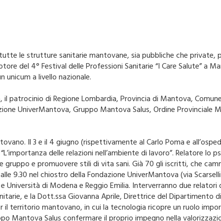
e le strutture sanitarie mantovane, sia pubbliche che private, per 
l motore del 4° Festival delle Professioni Sanitarie “I Care Salute” a
n unicum a livello nazionale.
 Bam, il patrocinio di Regione Lombardia, Provincia di Mantova, C
ione UniverMantova, Gruppo Mantova Salus, Ordine Provinciale Me
ano. Il 3 e il 4 giugno (rispettivamente al Carlo Poma e all’ospeda
 “L’importanza delle relazioni nell’ambiente di lavoro”. Relatore lo
e gruppo e promuovere stili di vita sani. Già 70 gli iscritti, che c
lle 9.30 nel chiostro della Fondazione UniverMantova (via Scarselli
niversità di Modena e Reggio Emilia. Interverranno due relatori di a
nitarie, e la Dott.ssa Giovanna Aprile, Direttrice del Dipartimento
l territorio mantovano, in cui la tecnologia ricopre un ruolo import
l Gruppo Mantova Salus confermare il proprio impegno nella valorizz