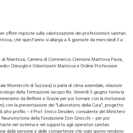
offrire risposte sulla valorizzazione dei professionisti sanitari
 Mantova, che quest’anno si allarga a 4 giornate da mercoledì 3 a
omune di Mantova, Camera di Commercio Cremona Mantova Pavia,
dici Chirurghi e Odontoiatri Mantova e Ordine Professioni
le Montecchi di Suzzara) si parla di clima aziendale, relazioni
 psicologo della formazione Jacopo Bo. Venerdì 5 giugno torna la
ammineranno da Belfiore e Grazie per poi tornare con la motonave
ni) con la presentazione del “Laboratorio della Cura”, progetto
lto profilo – il Prof. Enrico Desideri, consulente del Ministero
 di Neuromotoria della Fondazione Don Gnocchi – per poi
ante nel sistema e nel supporto agli operatori sanitari.
azione delle persone e delle competenze che ogni giorno rendono