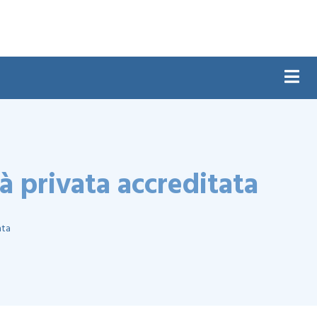
à privata accreditata
ata