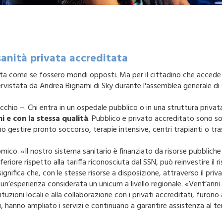
sanità privata accreditata
vata come se fossero mondi opposti. Ma per il cittadino che accede 
rvistata da Andrea Bignami di Sky durante l'assemblea generale di
cchio –. Chi entra in un ospedale pubblico o in una struttura privat
ni e con la stessa qualità
. Pubblico e privato accreditato sono so
 gestire pronto soccorso, terapie intensive, centri trapianti o trasf
mico. «Il nostro sistema sanitario è finanziato da risorse pubbliche 
feriore rispetto alla tariffa riconosciuta dal SSN, può reinvestire il 
gnifica che, con le stesse risorse a disposizione, attraverso il priva
n’esperienza considerata un unicum a livello regionale. «Vent’anni 
istituzioni locali e alla collaborazione con i privati accreditati, fu
ti, hanno ampliato i servizi e continuano a garantire assistenza al ter