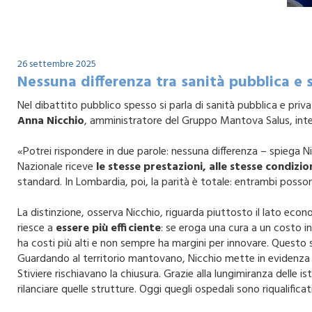
26 settembre 2025
Nessuna differenza tra sanità pubblica e 
Nel dibattito pubblico spesso si parla di sanità pubblica e pri
Anna Nicchio
, amministratore del Gruppo Mantova Salus, inte
«Potrei rispondere in due parole: nessuna differenza – spiega Ni
Nazionale riceve
le stesse prestazioni, alle stesse condizio
standard. In Lombardia, poi, la parità è totale: entrambi possono
La distinzione, osserva Nicchio, riguarda piuttosto il lato econo
riesce a
essere più efficiente
: se eroga una cura a un costo in
ha costi più alti e non sempre ha margini per innovare. Questo si
Guardando al territorio mantovano, Nicchio mette in evidenza u
Stiviere rischiavano la chiusura. Grazie alla lungimiranza delle 
rilanciare quelle strutture. Oggi quegli ospedali sono riqualifica